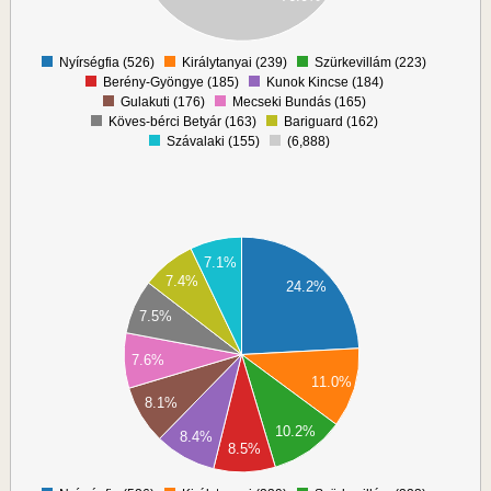
00
0
Nyírségfia (526)
Királytanyai (239)
Szürkevillám (223)
0
Berény-Gyöngye (185)
Kunok Kincse (184)
Gulakuti (176)
Mecseki Bundás (165)
Köves-bérci Betyár (163)
Bariguard (162)
Szávalaki (155)
(6,888)
50
7.1%
00
7.4%
24.2%
50
7.5%
00
50
7.6%
11.0%
00
8.1%
50
10.2%
8.4%
00
8.5%
50