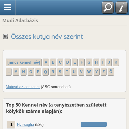
Mudi Adatbázis
Összes kutya név szerint
[nincs kennel név]
A
B
C
D
E
F
G
H
I
J
K
L
M
N
O
P
Q
R
S
T
U
V
W
Y
Z
Ö
Mutasd az összeset
(ABC sorrendben)
Top 50 Kennel név (a tenyészetben született
kölykök száma alapján):
1.
Nyírségfia
(526)