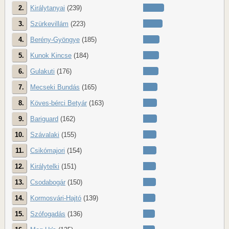
2.
Királytanyai
(239)
3.
Szürkevillám
(223)
4.
Berény-Gyöngye
(185)
5.
Kunok Kincse
(184)
6.
Gulakuti
(176)
7.
Mecseki Bundás
(165)
8.
Köves-bérci Betyár
(163)
9.
Bariguard
(162)
10.
Szávalaki
(155)
11.
Csikómajori
(154)
12.
Királytelki
(151)
13.
Csodabogár
(150)
14.
Kormosvári-Hajtó
(139)
15.
Szófogadás
(136)