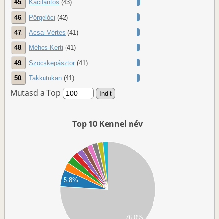
45.
Kacifántos
(43)
46.
Pörgelóci
(42)
47.
Acsai Vértes
(41)
48.
Méhes-Kerti
(41)
49.
Szöcskepásztor
(41)
50.
Takkutukan
(41)
Mutasd a Top
Top 10 Kennel név
00
00
00
5.8%
00
00
00
76.0%