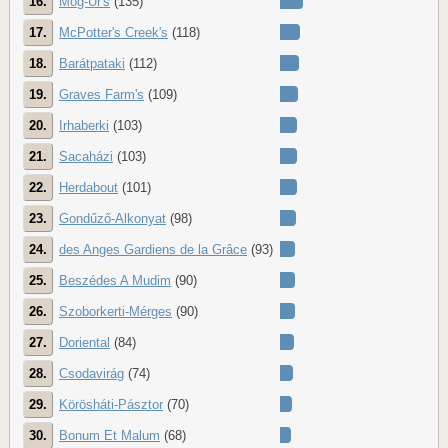
16.
Mog-Ur's
(135)
17.
McPotter's Creek's
(118)
18.
Barátpataki
(112)
19.
Graves Farm's
(109)
20.
Irhaberki
(103)
21.
Sacaházi
(103)
22.
Herdabout
(101)
23.
Gondűző-Alkonyat
(98)
24.
des Anges Gardiens de la Grâce
(93)
25.
Beszédes A Mudim
(90)
26.
Szoborkerti-Mérges
(90)
27.
Doriental
(84)
28.
Csodavirág
(74)
29.
Körösháti-Pásztor
(70)
30.
Bonum Et Malum
(68)