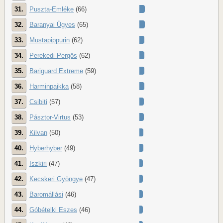
31.
Puszta-Emléke
(66)
32.
Baranyai Ügyes
(65)
33.
Mustapippurin
(62)
34.
Perekedi Pergős
(62)
35.
Bariguard Extreme
(59)
36.
Harminpaikka
(58)
37.
Csibiti
(57)
38.
Pásztor-Virtus
(53)
39.
Kilvan
(50)
40.
Hyberhyber
(49)
41.
Iszkiri
(47)
42.
Kecskeri Gyöngye
(47)
43.
Baromállási
(46)
44.
Góbételki Eszes
(46)