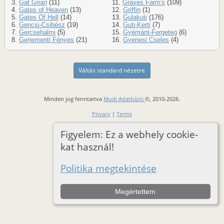
3.
Gat Grian
(11)
11.
Graves Farm's
(109)
4.
Gates of Heaven
(13)
12.
Griffin
(1)
5.
Gates Of Hell
(14)
13.
Gulakuti
(176)
6.
Gencsi-Csibész
(19)
14.
Guti-Kerti
(7)
7.
Gercsehalmi
(5)
15.
Gyémánt-Fergeteg
(6)
8.
Gerjementi Fényes
(21)
16.
Gyenesi Cseles
(4)
Váltás standard nézetre
Minden jog fenntartva
Mudi Adatbázis
©, 2010-2026.
Privacy
|
Terms
Figyelem: Ez a webhely cookie-
kat használ!
Politika megtekintése
Megértettem