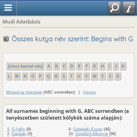
Mudi Adatbázis
Összes kutya név szerint: Begins with G
[nincs kennel név]
A
B
C
D
E
F
G
H
I
J
K
L
M
N
O
P
Q
R
S
T
U
V
W
Y
Z
Ö
Mutasd az összeset
(ABC sorrendben) |
Vissza
All surnames beginning with G, ABC sorrendben (a
tenyészetben született kölykök száma alapján):
1.
G-Vall's
(9)
9.
Góbételki Eszes
(46)
2.
Garalaki
(4)
10.
Gondűző-Alkonyat
(98)